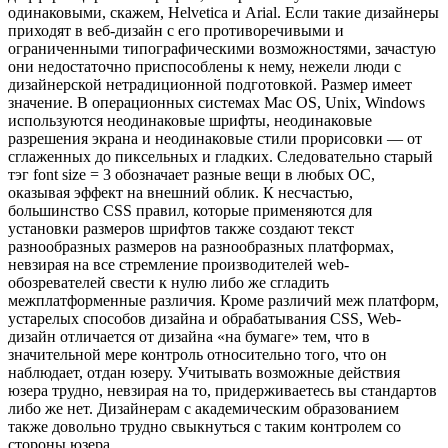
одинаковыми, скажем, Helvetica и Arial. Если такие дизайнеры
приходят в веб-дизайн с его противоречивыми и
ограниченными типографическими возможностями, зачастую
они недостаточно приспособлены к нему, нежели люди с
дизайнерской нетрадиционной подготовкой. Размер имеет
значение. В операционных системах Mac OS, Unix, Windows
используются неодинаковые шрифты, неодинаковые
разрешения экрана и неодинаковые стили прорисовки — от
сглаженных до пиксельных и гладких. Следовательно старый
тэг font size = 3 обозначает разные вещи в любых ОС,
оказывая эффект на внешний облик. К несчастью,
большинство CSS правил, которые применяются для
установки размеров шрифтов также создают текст
разнообразных размеров на разнообразных платформах,
невзирая на все стремление производителей web-
обозревателей свести к нулю либо же сгладить
межплатформенные различия. Кроме различий меж платформ,
устарелых способов дизайна и обрабатывания CSS, Web-
дизайн отличается от дизайна «на бумаге» тем, что в
значительной мере контроль относительно того, что он
наблюдает, отдан юзеру. Учитывать возможные действия
юзера трудно, невзирая на то, придерживаетесь вы стандартов
либо же нет. Дизайнерам с академическим образованием
также довольно трудно свыкнуться с таким контролем со
стороны юзера.