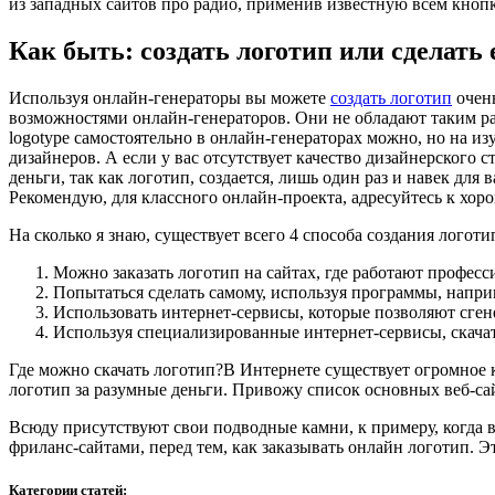
из западных сайтов про радио, применив известную всем кнопку 
Как быть: создать логотип или сделать 
Используя онлайн-генераторы вы можете
создать логотип
очень
возможностями онлайн-генераторов. Они не обладают таким ра
logotype самостоятельно в онлайн-генераторах можно, но на из
дизайнеров. А если у вас отсутствует качество дизайнерского 
деньги, так как логотип, создается, лишь один раз и навек для
Рекомендую, для классного онлайн-проекта, адресуйтесь к хо
На сколько я знаю, существует всего 4 способа создания логотип
Можно заказать логотип на сайтах, где работают профес
Попытаться сделать самому, используя программы, напри
Использовать интернет-сервисы, которые позволяют сген
Используя специализированные интернет-сервисы, скача
Где можно скачать логотип?В Интернете существует огромное 
логотип за разумные деньги. Привожу список основных веб-сайтов: we
Всюду присутствуют свои подводные камни, к примеру, когда в
фриланс-сайтами, перед тем, как заказывать онлайн логотип. Э
Категории статей: