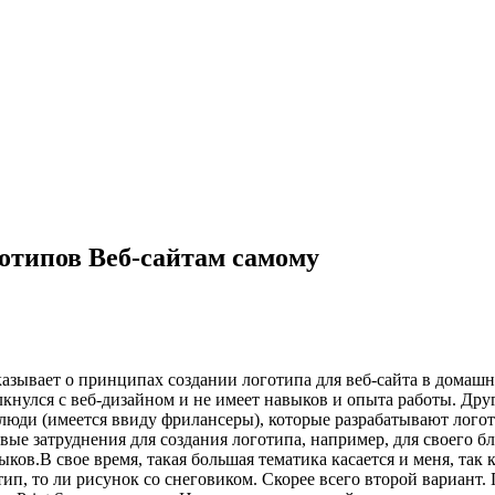
отипов Веб-сайтам самому
сказывает о принципах создании логотипа для веб-сайта в домаш
лкнулся с веб-дизайном и не имеет навыков и опыта работы. Друг
те люди (имеется ввиду фрилансеры), которые разрабатывают ло
 затруднения для создания логотипа, например, для своего бло
ков.В свое время, такая большая тематика касается и меня, так 
готип, то ли рисунок со снеговиком. Скорее всего второй вариан