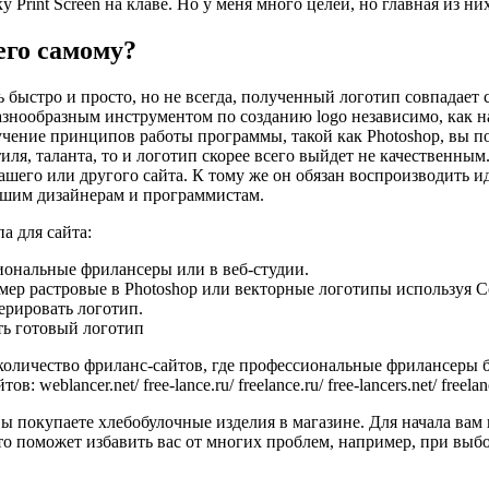
Print Screen на клаве. Но у меня много целей, но главная из них
его самому?
 быстро и просто, но не всегда, полученный логотип совпадает 
знообразным инструментом по созданию logo независимо, как на
учение принципов работы программы, такой как Photoshop, вы по
стиля, таланта, то и логотип скорее всего выйдет не качественн
 вашего или другого сайта. К тому же он обязан воспроизводить 
рошим дизайнерам и программистам.
а для сайта:
сиональные фрилансеры или в веб-студии.
мер растровые в Photoshop или векторные логотипы используя Co
ерировать логотип.
ть готовый логотип
количество фриланс-сайтов, где профессиональные фрилансеры б
blancer.net/ free-lance.ru/ freelance.ru/ free-lancers.net/ freelan
ы покупаете хлебобулочные изделия в магазине. Для начала вам 
то поможет избавить вас от многих проблем, например, при выбо