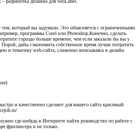
 – разработка дизайна для SeoLabel.
с тем, который вы задумали. Это объясняется с ограниченными
пример, программы Corel или Photoshop.Конечно, сделать
тратите гораздо больше времени, чем если заказали бы вы у
ым. Порой, дабы сэкономить собственное время лучше потратить
идею и тематику web-сайта, слаженно вписываясь в дизайн.
rel.
ыстро и качественно сделают для вашего сайта красивый
cejob.ru/
нужно где-нибудь в Интернете найти руководство по работе с
ре фрилансера и не только.