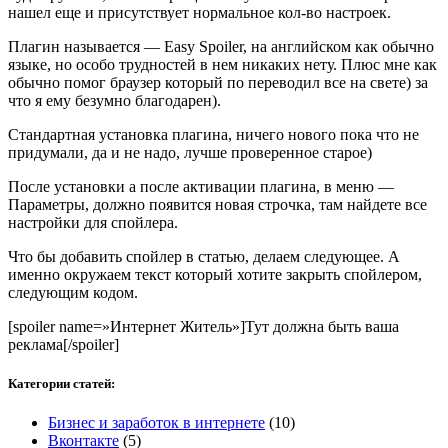
нашел еще и присутствует нормальное кол-во настроек.
Плагин называется — Easy Spoiler, на английском как обычно
языке, но особо трудностей в нем никаких нету. Плюс мне как
обычно помог браузер который по переводил все на свете) за
что я ему безумно благодарен).
Стандартная установка плагина, ничего нового пока что не
придумали, да и не надо, лучше проверенное старое)
После установки а после активации плагина, в меню —
Параметры, должно появится новая строчка, там найдете все
настройки для спойлера.
Что бы добавить спойлер в статью, делаем следующее. А
именно окружаем текст который хотите закрыть спойлером,
следующим кодом.
[spoiler name=»Интернет Житель»]Тут должна быть ваша
реклама[/spoiler]
Категории статей:
Бизнес и заработок в интернете
(10)
Вконтакте
(5)