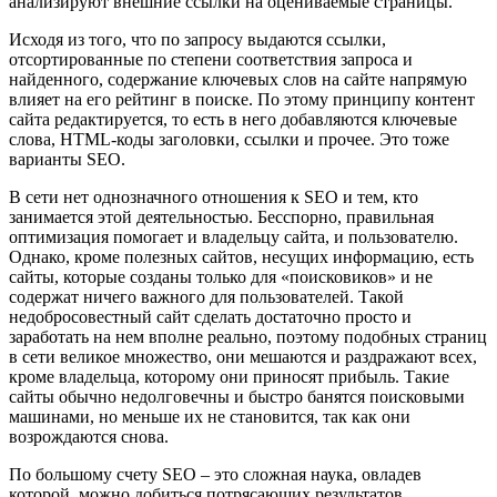
анализируют внешние ссылки на оцениваемые страницы.
Исходя из того, что по запросу выдаются ссылки,
отсортированные по степени соответствия запроса и
найденного, содержание ключевых слов на сайте напрямую
влияет на его рейтинг в поиске. По этому принципу контент
сайта редактируется, то есть в него добавляются ключевые
слова, HTML-коды заголовки, ссылки и прочее. Это тоже
варианты SEO.
В сети нет однозначного отношения к SEO и тем, кто
занимается этой деятельностью. Бесспорно, правильная
оптимизация помогает и владельцу сайта, и пользователю.
Однако, кроме полезных сайтов, несущих информацию, есть
сайты, которые созданы только для «поисковиков» и не
содержат ничего важного для пользователей. Такой
недобросовестный сайт сделать достаточно просто и
заработать на нем вполне реально, поэтому подобных страниц
в сети великое множество, они мешаются и раздражают всех,
кроме владельца, которому они приносят прибыль. Такие
сайты обычно недолговечны и быстро банятся поисковыми
машинами, но меньше их не становится, так как они
возрождаются снова.
По большому счету SEO – это сложная наука, овладев
которой, можно добиться потрясающих результатов.