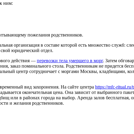
к ним:
учитывающему пожелания родственников.
ая организация в составе которой есть множество служб: сле
ь свой юридический отдел.
ервого действия —
перевозки тела умершего в морг
. Затем обгова
ния, заказ поминального стола. Родственникам не придется бес
уальный центр сотрудничает с моргами Москвы, кладбищами, ко
временный вид захоронения. На сайте центра
https://mfc-ritual.ru/
адывается окончательная цена. Она зависит от выбранного пакет
дбищ или в районах города на выбор. Аренда залов бесплатная,
ности и желания родственников.