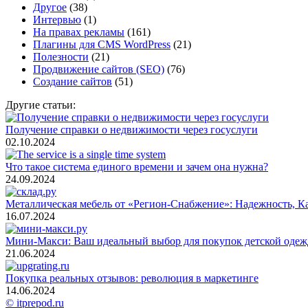
Другое
(38)
Интервью
(1)
На правах рекламы
(161)
Плагины для CMS WordPress
(21)
Полезности
(21)
Продвижение сайтов (SEO)
(76)
Создание сайтов
(51)
Другие статьи:
Получение справки о недвижимости через госуслуги
02.10.2024
Что такое система единого времени и зачем она нужна?
24.09.2024
Металлическая мебель от «Регион-Снабжение»: Надежность, Ка
16.07.2024
Мини-Макси: Ваш идеальный выбор для покупок детской одеж
21.06.2024
Покупка реальных отзывов: революция в маркетинге
14.06.2024
© itprepod.ru