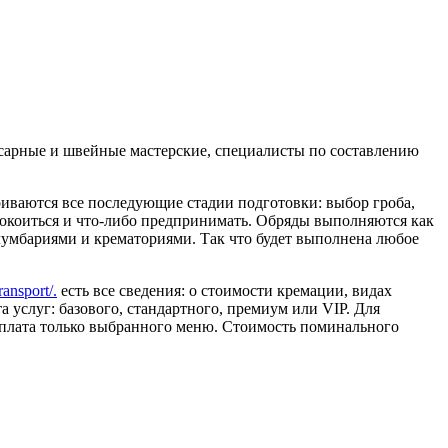
сарные и швейные мастерские, специалисты по составлению
риваются все последующие стадии подготовки: выбор гроба,
покоиться и что-либо предпринимать. Обряды выполняются как
лумбариями и крематориями. Так что будет выполнена любое
transport/.
есть все сведения: о стоимости кремации, видах
а услуг: базового, стандартного, премиум или VIP. Для
 оплата только выбранного меню. Стоимость поминального