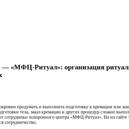
 — «МФЦ-Ритуал»: организация ритуаль
х
окровно продумать и выполнить подготовку к кремации или захо
одготовки тела, заказ кремации и других процедур сложно выпо
т сотрудники похоронного центра «МФЦ-Ритуал». На их сайте т
я сотрудничество.