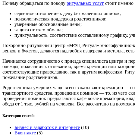
Почему обращаться по поводу
ритуальных услуг
стоит именно 
серьезное отношение к делу без малейших ошибок;
психологическая поддержка родственников;
умеренные обоснованные цены;
защита от схем обмана;
пунктуальность, соответствие составленному графику, 
Похоронно-ритуальный центр «МФЦ-Ритуал» многофункциональн
венков и букетов, делаются надгробия из дерева и металла, ест
Начинается сотрудничество с приезда специалиста центра и п
одежды, пожелания к отпеванию, время кремации или захороне
соответствующие православию, так и другим конфессиям. Рит
пожелание родственников.
Родственники умерших чаще всего заказывают кремацию — со
транспортного средства, проведения поминок — то, из чего скл
проведения поминок предлагаются кафе возле крематория, кла
обеда от 1 тыс. рублей на человека. Все рассчитано на возмож
Категории статей:
Бизнес и заработок в интернете
(10)
Вконтакте
(5)